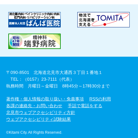
〒090-8501 北海道北見市大通西３丁目１番地１
TEL：（0157）23-7111（代表）
執務時間 月曜日～金曜日 8時45分～17時30分まで
著作権・個人情報の取り扱い・免責事項
RSSの利用
各課の連絡先・お問い合わせ
手話で電話をする
北見市ウェブアクセシビリティ方針
ウェブアクセシビリティ試験結果
©Kitami City. All Rights Reserved.