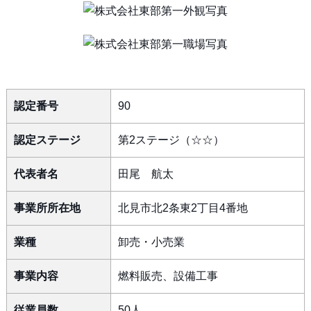
認定番号
90
認定ステージ
第2ステージ（☆☆）
代表者名
田尾 航太
事業所所在地
北見市北2条東2丁目4番地
業種
卸売・小売業
事業内容
燃料販売、設備工事
従業員数
50人