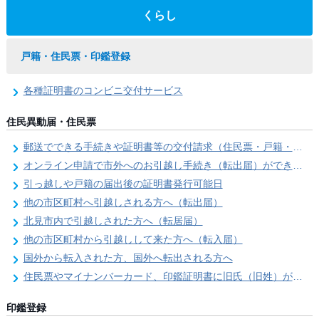
くらし
戸籍・住民票・印鑑登録
各種証明書のコンビニ交付サービス
住民異動届・住民票
郵送でできる手続きや証明書等の交付請求（住民票・戸籍・国民年金関係）
オンライン申請で市外へのお引越し手続き（転出届）ができます
引っ越しや戸籍の届出後の証明書発行可能日
他の市区町村へ引越しされる方へ（転出届）
北見市内で引越しされた方へ（転居届）
他の市区町村から引越しして来た方へ（転入届）
国外から転入された方、国外へ転出される方へ
住民票やマイナンバーカード、印鑑証明書に旧氏（旧姓）が併記できるようになりました！
印鑑登録