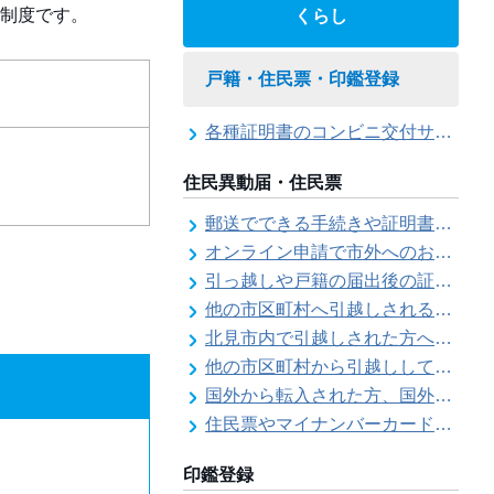
制度です。
くらし
戸籍・住民票・印鑑登録
各種証明書のコンビニ交付サービス
住民異動届・住民票
郵送でできる手続きや証明書等の交付請求（住民票・戸籍・国民年金関係）
オンライン申請で市外へのお引越し手続き（転出届）ができます
引っ越しや戸籍の届出後の証明書発行可能日
他の市区町村へ引越しされる方へ（転出届）
北見市内で引越しされた方へ（転居届）
他の市区町村から引越しして来た方へ（転入届）
国外から転入された方、国外へ転出される方へ
住民票やマイナンバーカード、印鑑証明書に旧氏（旧姓）が併記できるようになりました！
印鑑登録