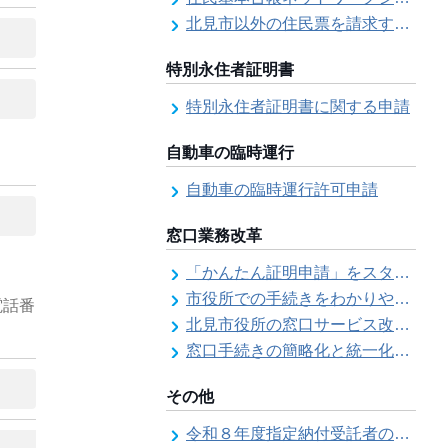
北見市以外の住民票を請求する（住民票の広域交付）
特別永住者証明書
特別永住者証明書に関する申請
自動車の臨時運行
自動車の臨時運行許可申請
窓口業務改革
「かんたん証明申請」をスタートしました
市役所での手続きをわかりやすく！「手続きチェックシート」を導入しました
電話番
北見市役所の窓口サービス改善の取り組み経過
窓口手続きの簡略化と統一化の取り組みについて（ワンストップサービス推進事業）
その他
令和８年度指定納付受託者の指定について