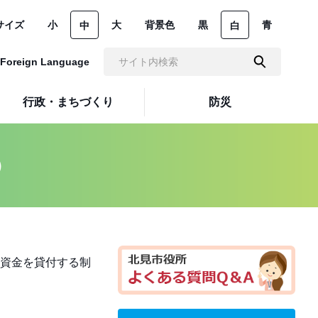
サイズ
小
大
背景色
黒
青
中
白
Foreign Language
行政・まちづくり
防災
）
資金を貸付する制