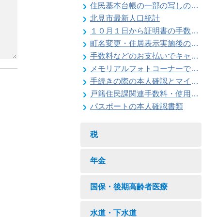
住民基本台帳の一部の写しの閲覧状況
北見市最新人口統計
１０月１日から証明書の手数料が変わります
町名変更・住居表示実施後の住所変更
手数料などのお支払いでキャッシュレス決済が利用できます
メモリアルフォトコーナーで記念撮影はいかがですか
手続きの際の本人確認とマイナンバーの確認にご協力ください
戸籍住民課関連手数料・使用料一覧
パスポートの本人確認書類
税
年金
国保・後期高齢者医療
水道・下水道