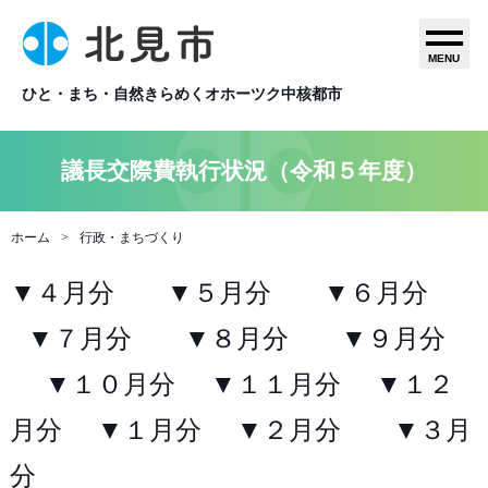
MENU
ひと・まち・自然きらめくオホーツク中核都市
議長交際費執行状況（令和５年度）
ホーム
行政・まちづくり
▼４月分
▼５月分
▼６月分
▼７月分
▼８月分
▼９月分
▼１０月分
▼１１月分
▼１２
月分
▼１月分
▼２月分
▼３月
分