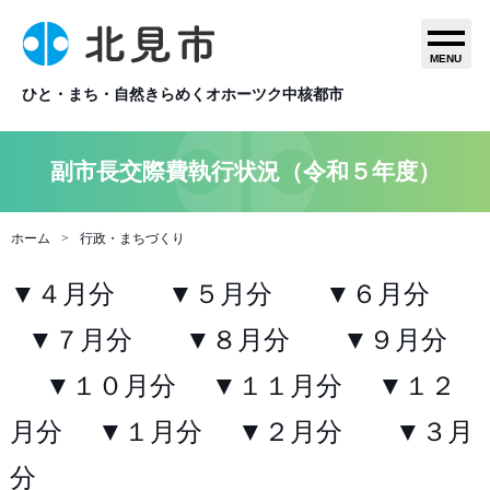
MENU
ひと・まち・自然きらめくオホーツク中核都市
副市長交際費執行状況（令和５年度）
ホーム
行政・まちづくり
▼４月分
▼５月分
▼６月分
▼７月分
▼８月分
▼９月分
▼１０月分
▼１１月分
▼１２
月分
▼１月分
▼２月分
▼３月
分