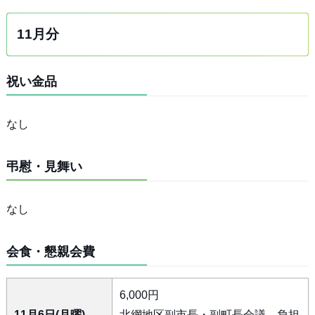
11月分
祝い金品
なし
弔慰・見舞い
なし
会食・懇親会費
6,000円
11月6日(月曜)
北網地区副市長・副町長会議 負担