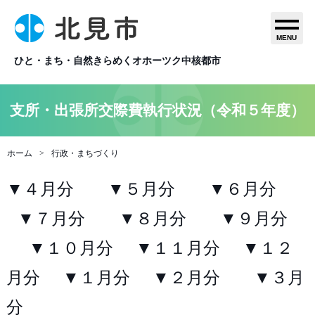
MENU
ひと・まち・自然きらめくオホーツク中核都市
支所・出張所交際費執行状況（令和５年度）
ホーム
行政・まちづくり
▼４月分
▼５月分
▼６月分
▼７月分
▼８月分
▼９月分
▼１０月分
▼１１月分
▼１２
月分
▼１月分
▼２月分
▼３月
分