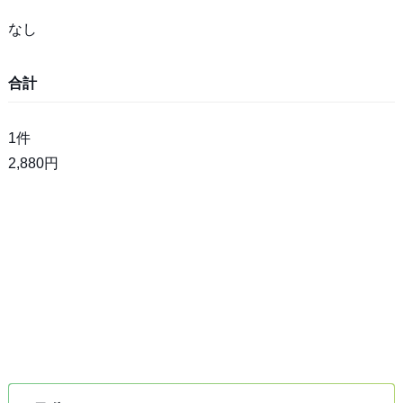
なし
合計
1件
2,880円