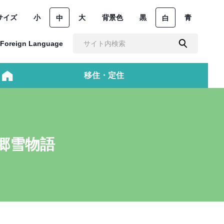
サイズ
小
大
背景色
黒
青
中
白
Foreign Language
移住・定住
郷雪物語