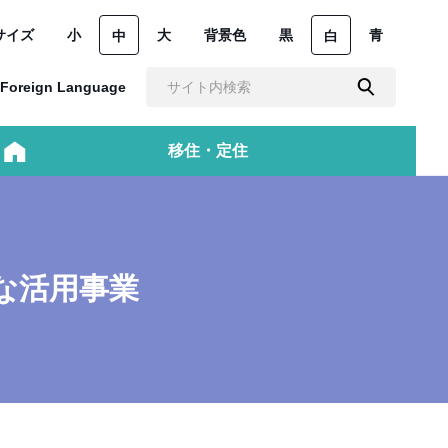
サイズ
小
大
背景色
黒
青
中
白
Foreign Language
移住・定住
な活用事業