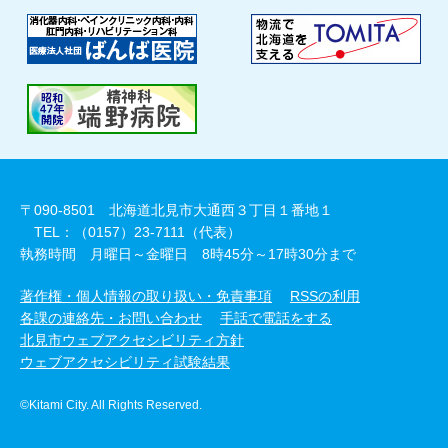
〒090-8501 北海道北見市大通西３丁目１番地１
TEL：（0157）23-7111（代表）
執務時間 月曜日～金曜日 8時45分～17時30分まで
著作権・個人情報の取り扱い・免責事項
RSSの利用
各課の連絡先・お問い合わせ
手話で電話をする
北見市ウェブアクセシビリティ方針
ウェブアクセシビリティ試験結果
©Kitami City. All Rights Reserved.