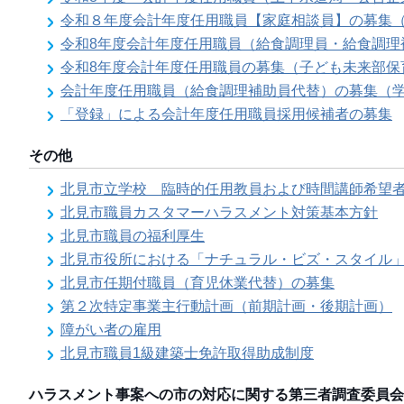
令和８年度会計年度任用職員【家庭相談員】の募集
令和8年度会計年度任用職員（給食調理員・給食調理
令和8年度会計年度任用職員の募集（子ども未来部保
会計年度任用職員（給食調理補助員代替）の募集（
「登録」による会計年度任用職員採用候補者の募集
その他
北見市立学校 臨時的任用教員および時間講師希望
北見市職員カスタマーハラスメント対策基本方針
北見市職員の福利厚生
北見市役所における「ナチュラル・ビズ・スタイル
北見市任期付職員（育児休業代替）の募集
第２次特定事業主行動計画（前期計画・後期計画）
障がい者の雇用
北見市職員1級建築士免許取得助成制度
ハラスメント事案への市の対応に関する第三者調査委員会