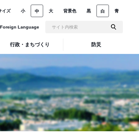
サイズ
小
大
背景色
黒
青
中
白
Foreign Language
行政・まちづくり
防災