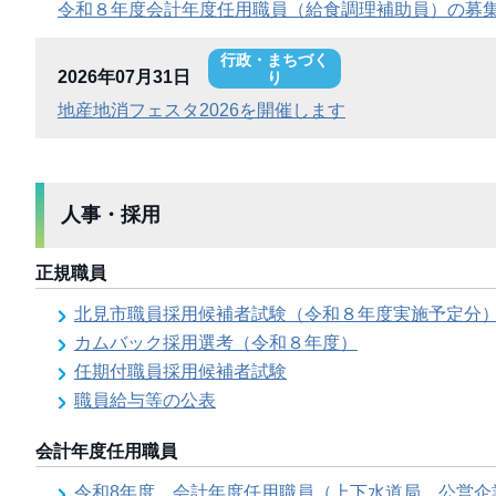
令和８年度会計年度任用職員（給食調理補助員）の募
行政・まちづく
2026年07月31日
り
地産地消フェスタ2026を開催します
人事・採用
正規職員
北見市職員採用候補者試験（令和８年度実施予定分
カムバック採用選考（令和８年度）
任期付職員採用候補者試験
職員給与等の公表
会計年度任用職員
令和8年度 会計年度任用職員（上下水道局 公営企