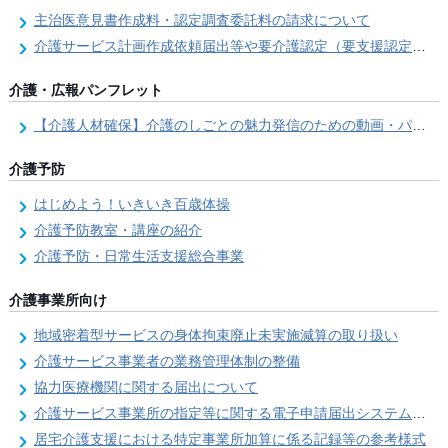
主治医意見書作成料・認定調査委託料の請求について
介護サービス計画作成依頼届出等や要介護認定（要支援認定）審査資料請求について
介護・広報パンフレット
【介護人材確保】介護のしごとの魅力発信のための動画・パンフレット「北見で介護～介護のお仕事紹介～」
介護予防
はじめよう！いきいき百歳体操
介護予防教室・講座の紹介
介護予防・日常生活支援総合事業
介護事業所向け
地域密着型サービスの身体拘束廃止未実施減算の取り扱い
介護サービス事業者の業務管理体制の整備
協力医療機関に関する届出について
介護サービス事業所の指定等に関する電子申請届出システムの運用について
居宅介護支援における特定事業所加算に係る記録等の参考様式