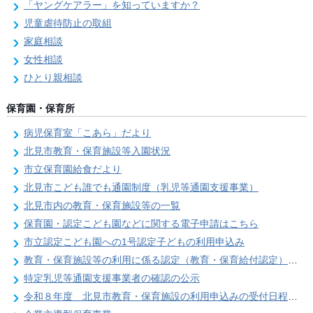
「ヤングケアラー」を知っていますか？
児童虐待防止の取組
家庭相談
女性相談
ひとり親相談
保育園・保育所
病児保育室「こあら」だより
北見市教育・保育施設等入園状況
市立保育園給食だより
北見市こども誰でも通園制度（乳児等通園支援事業）
北見市内の教育・保育施設等の一覧
保育園・認定こども園などに関する電子申請はこちら
市立認定こども園への1号認定子どもの利用申込み
教育・保育施設等の利用に係る認定（教育・保育給付認定）および利用申込み
特定乳児等通園支援事業者の確認の公示
令和８年度 北見市教育・保育施設の利用申込みの受付日程（新年度入園案内）