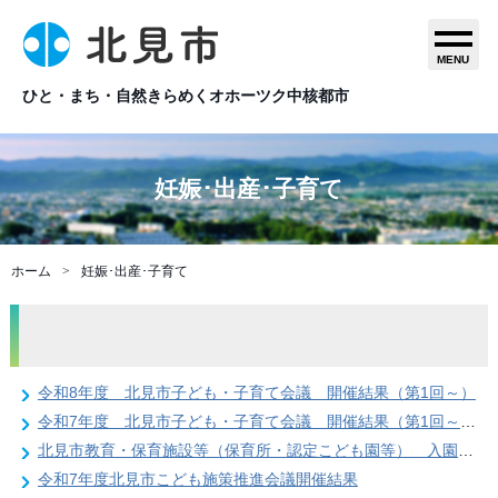
MENU
ひと・まち・自然きらめくオホーツク中核都市
妊娠･出産･子育て
ホーム
妊娠･出産･子育て
令和8年度 北見市子ども・子育て会議 開催結果（第1回～）
令和7年度 北見市子ども・子育て会議 開催結果（第1回～第2回）
北見市教育・保育施設等（保育所・認定こども園等） 入園案内と手続
令和7年度北見市こども施策推進会議開催結果