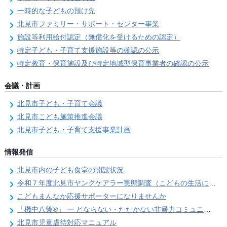
一時的な子どもの預け先
北見市ファミリー・サポート・センター事業
施設等利用給付認定（無償化を受けるための認定）
特定子ども・子育て支援施設等の確認の公示
特定教育・保育施設及び特定地域型保育事業者の確認の公示
会議・計画
北見市子ども・子育て会議
北見市こども施策推進会議
北見市子ども・子育て支援事業計画
情報発信
北見市内の子ども食堂の開設状況
令和７年度北見市ヤングケアラー実態調査（こどもの生活についてのアンケート）
こどもまんなか応援サポーターになりませんか
「機中八策®」 ー どならない・たたかない非暴力コミュニケーションへの切替スイッチ
北見市児童虐待対応マニュアル