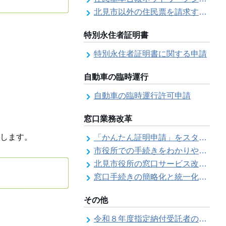
北見市以外の住民票を請求する（住民票の広域交付）
特別永住者証明書
特別永住者証明書に関する申請
自動車の臨時運行
自動車の臨時運行許可申請
窓口業務改革
します。
「かんたん証明申請」をスタートしました
市役所での手続きをわかりやすく！「手続きチェックシート」を導入しました
北見市役所の窓口サービス改善の取り組み経過
窓口手続きの簡略化と統一化の取り組みについて（ワンストップサービス推進事業）
その他
令和８年度指定納付受託者の指定について