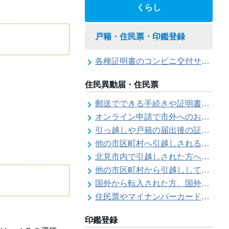
くらし
戸籍・住民票・印鑑登録
各種証明書のコンビニ交付サービス
住民異動届・住民票
郵送でできる手続きや証明書等の交付請求（住民票・戸籍・国民年金関係）
オンライン申請で市外へのお引越し手続き（転出届）ができます
引っ越しや戸籍の届出後の証明書発行可能日
他の市区町村へ引越しされる方へ（転出届）
北見市内で引越しされた方へ（転居届）
他の市区町村から引越しして来た方へ（転入届）
国外から転入された方、国外へ転出される方へ
住民票やマイナンバーカード、印鑑証明書に旧氏（旧姓）が併記できるようになりました！
印鑑登録