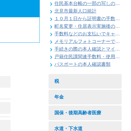
住民基本台帳の一部の写しの閲覧状況
北見市最新人口統計
１０月１日から証明書の手数料が変わります
町名変更・住居表示実施後の住所変更
手数料などのお支払いでキャッシュレス決済が利用できます
メモリアルフォトコーナーで記念撮影はいかがですか
手続きの際の本人確認とマイナンバーの確認にご協力ください
戸籍住民課関連手数料・使用料一覧
パスポートの本人確認書類
税
年金
国保・後期高齢者医療
水道・下水道