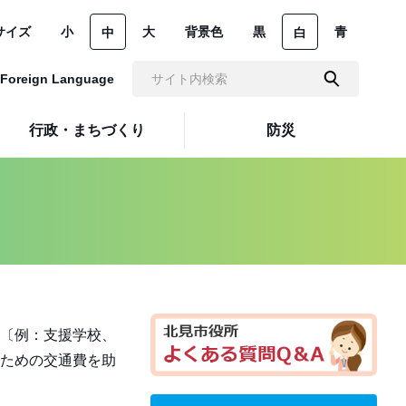
サイズ
小
大
背景色
黒
青
中
白
Foreign Language
行政・まちづくり
防災
〔例：支援学校、
ための交通費を助