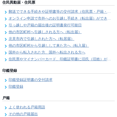
住民異動届・住民票
郵送でできる手続きや証明書等の交付請求（住民票・戸籍・国民年金関係）
オンライン申請で市外へのお引越し手続き（転出届）ができます
引っ越しや戸籍の届出後の証明書発行可能日
他の市区町村へ引越しされる方へ（転出届）
北見市内で引越しされた方へ（転居届）
他の市区町村から引越しして来た方へ（転入届）
国外から転入された方、国外へ転出される方へ
住民票やマイナンバーカード、印鑑証明書に旧氏（旧姓）が併記できるようになりました！
印鑑登録
印鑑登録証明書の交付請求
印鑑登録
戸籍
よく使われる戸籍用語
その他の戸籍届出