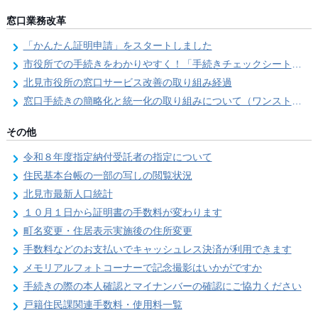
窓口業務改革
「かんたん証明申請」をスタートしました
市役所での手続きをわかりやすく！「手続きチェックシート」を導入しました
北見市役所の窓口サービス改善の取り組み経過
窓口手続きの簡略化と統一化の取り組みについて（ワンストップサービス推進事業）
その他
令和８年度指定納付受託者の指定について
住民基本台帳の一部の写しの閲覧状況
北見市最新人口統計
１０月１日から証明書の手数料が変わります
町名変更・住居表示実施後の住所変更
手数料などのお支払いでキャッシュレス決済が利用できます
メモリアルフォトコーナーで記念撮影はいかがですか
手続きの際の本人確認とマイナンバーの確認にご協力ください
戸籍住民課関連手数料・使用料一覧