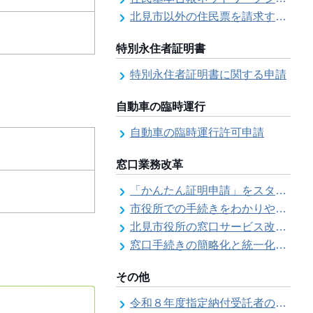
北見市以外の住民票を請求する（住民票の広域交付）
特別永住者証明書
特別永住者証明書に関する申請
自動車の臨時運行
自動車の臨時運行許可申請
窓口業務改革
「かんたん証明申請」をスタートしました
市役所での手続きをわかりやすく！「手続きチェックシート」を導入しました
北見市役所の窓口サービス改善の取り組み経過
窓口手続きの簡略化と統一化の取り組みについて（ワンストップサービス推進事業）
その他
令和８年度指定納付受託者の指定について