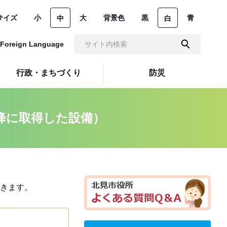
サイズ
小
大
背景色
黒
青
中
白
Foreign Language
行政・まちづくり
防災
降に取得した設備）
きます。