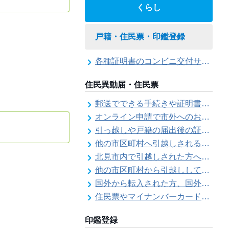
くらし
戸籍・住民票・印鑑登録
各種証明書のコンビニ交付サービス
住民異動届・住民票
郵送でできる手続きや証明書等の交付請求（住民票・戸籍・国民年金関係）
オンライン申請で市外へのお引越し手続き（転出届）ができます
引っ越しや戸籍の届出後の証明書発行可能日
他の市区町村へ引越しされる方へ（転出届）
北見市内で引越しされた方へ（転居届）
他の市区町村から引越しして来た方へ（転入届）
国外から転入された方、国外へ転出される方へ
住民票やマイナンバーカード、印鑑証明書に旧氏（旧姓）が併記できるようになりました！
印鑑登録