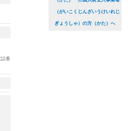
（がいこくじんざいうけいれじ
ぎょうしゃ）の方（かた）へ
電話番