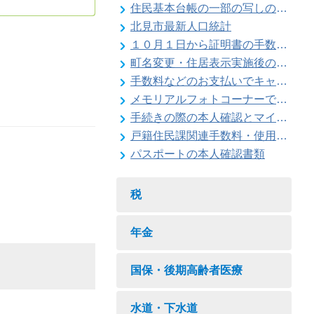
住民基本台帳の一部の写しの閲覧状況
北見市最新人口統計
１０月１日から証明書の手数料が変わります
町名変更・住居表示実施後の住所変更
手数料などのお支払いでキャッシュレス決済が利用できます
メモリアルフォトコーナーで記念撮影はいかがですか
手続きの際の本人確認とマイナンバーの確認にご協力ください
戸籍住民課関連手数料・使用料一覧
パスポートの本人確認書類
税
年金
国保・後期高齢者医療
水道・下水道