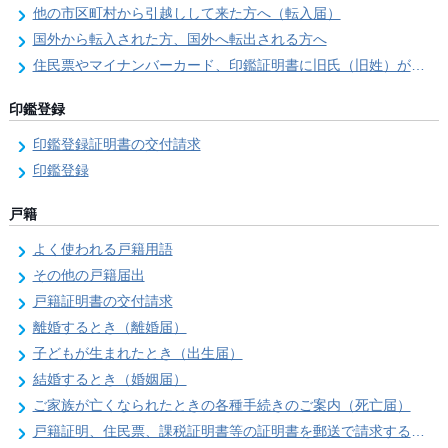
他の市区町村から引越しして来た方へ（転入届）
国外から転入された方、国外へ転出される方へ
住民票やマイナンバーカード、印鑑証明書に旧氏（旧姓）が併記できるようになりました！
印鑑登録
印鑑登録証明書の交付請求
印鑑登録
戸籍
よく使われる戸籍用語
その他の戸籍届出
戸籍証明書の交付請求
離婚するとき（離婚届）
子どもが生まれたとき（出生届）
結婚するとき（婚姻届）
ご家族が亡くなられたときの各種手続きのご案内（死亡届）
戸籍証明、住民票、課税証明書等の証明書を郵送で請求する際の本人確認