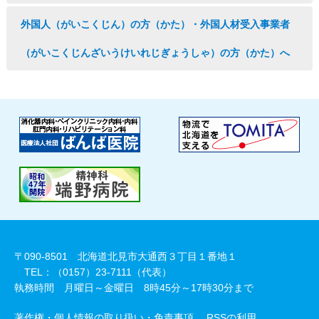
外国人（がいこくじん）の方（かた）・外国人材受入事業者
（がいこくじんざいうけいれじぎょうしゃ）の方（かた）へ
〒090-8501 北海道北見市大通西３丁目１番地１
TEL：（0157）23-7111（代表）
執務時間 月曜日～金曜日 8時45分～17時30分まで
著作権・個人情報の取り扱い・免責事項
RSSの利用