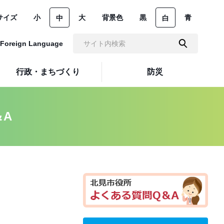
サイズ
小
大
背景色
黒
青
中
白
Foreign Language
行政・まちづくり
防災
＆A