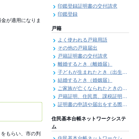
印鑑登録証明書の交付請求
印鑑登録
料金が適用になりま
戸籍
よく使われる戸籍用語
その他の戸籍届出
戸籍証明書の交付請求
離婚するとき（離婚届）
子どもが生まれたとき（出生届）
結婚するとき（婚姻届）
ご家族が亡くなられたときの各種手続きのご案内（死亡届）
戸籍証明、住民票、課税証明書等の証明書を郵送で請求する際の本人確認
証明書の申請や届出をする際の本人確認
住民基本台帳ネットワークシステ
ム
）をもらい、市の判
住民基本台帳ネットワークシステム