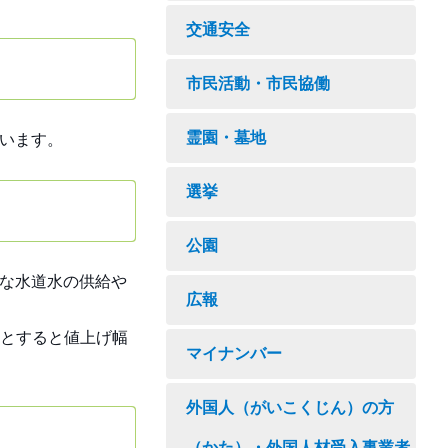
交通安全
市民活動・市民協働
霊園・墓地
でいます。
選挙
公園
全な水道水の供給や
広報
とすると値上げ幅
マイナンバー
外国人（がいこくじん）の方
（かた）・外国人材受入事業者