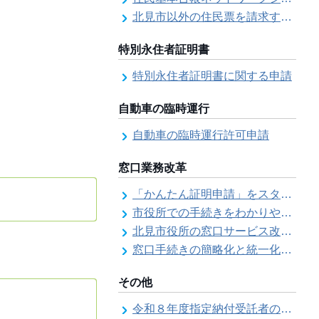
北見市以外の住民票を請求する（住民票の広域交付）
特別永住者証明書
特別永住者証明書に関する申請
自動車の臨時運行
自動車の臨時運行許可申請
窓口業務改革
「かんたん証明申請」をスタートしました
市役所での手続きをわかりやすく！「手続きチェックシート」を導入しました
北見市役所の窓口サービス改善の取り組み経過
窓口手続きの簡略化と統一化の取り組みについて（ワンストップサービス推進事業）
その他
令和８年度指定納付受託者の指定について