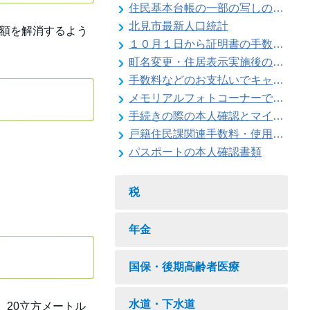
住民基本台帳の一部の写しの閲覧状況
北見市最新人口統計
足額を解消するよう
１０月１日から証明書の手数料が変わります
町名変更・住居表示実施後の住所変更
手数料などのお支払いでキャッシュレス決済が利用できます
メモリアルフォトコーナーで記念撮影はいかがですか
手続きの際の本人確認とマイナンバーの確認にご協力ください
戸籍住民課関連手数料・使用料一覧
パスポートの本人確認書類
税
年金
国保・後期高齢者医療
水道・下水道
、20立方メートル