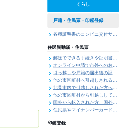
くらし
戸籍・住民票・印鑑登録
各種証明書のコンビニ交付サービス
住民異動届・住民票
郵送でできる手続きや証明書等の交付請求（住民票・戸籍・国民年金関係）
オンライン申請で市外へのお引越し手続き（転出届）ができます
引っ越しや戸籍の届出後の証明書発行可能日
他の市区町村へ引越しされる方へ（転出届）
北見市内で引越しされた方へ（転居届）
他の市区町村から引越しして来た方へ（転入届）
国外から転入された方、国外へ転出される方へ
住民票やマイナンバーカード、印鑑証明書に旧氏（旧姓）が併記できるようになりました！
印鑑登録