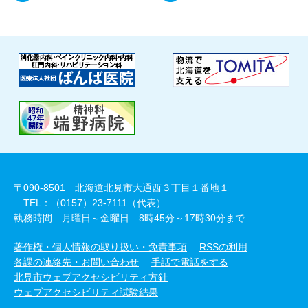
〒090-8501 北海道北見市大通西３丁目１番地１
TEL：（0157）23-7111（代表）
執務時間 月曜日～金曜日 8時45分～17時30分まで
著作権・個人情報の取り扱い・免責事項
RSSの利用
各課の連絡先・お問い合わせ
手話で電話をする
北見市ウェブアクセシビリティ方針
ウェブアクセシビリティ試験結果