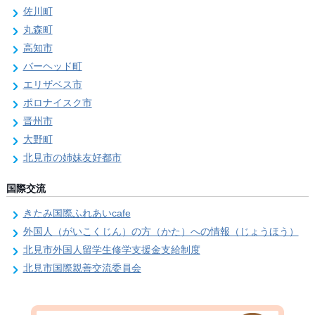
佐川町
丸森町
高知市
バーヘッド町
エリザベス市
ポロナイスク市
晋州市
大野町
北見市の姉妹友好都市
国際交流
きたみ国際ふれあいcafe
外国人（がいこくじん）の方（かた）への情報（じょうほう）
北見市外国人留学生修学支援金支給制度
北見市国際親善交流委員会