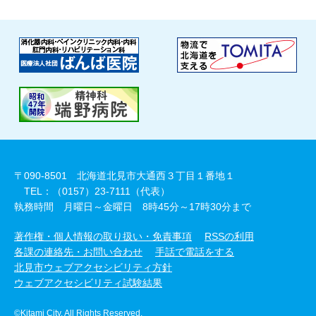
〒090-8501 北海道北見市大通西３丁目１番地１
TEL：（0157）23-7111（代表）
執務時間 月曜日～金曜日 8時45分～17時30分まで
著作権・個人情報の取り扱い・免責事項
RSSの利用
各課の連絡先・お問い合わせ
手話で電話をする
北見市ウェブアクセシビリティ方針
ウェブアクセシビリティ試験結果
©Kitami City. All Rights Reserved.