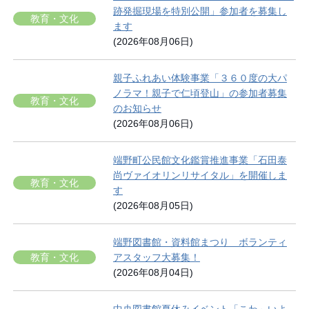
跡発掘現場を特別公開」参加者を募集し
教育・文化
ます
(2026年08月06日)
親子ふれあい体験事業「３６０度の大パ
ノラマ！親子で仁頃登山」の参加者募集
教育・文化
のお知らせ
(2026年08月06日)
端野町公民館文化鑑賞推進事業「石田泰
尚ヴァイオリンリサイタル」を開催しま
教育・文化
す
(2026年08月05日)
端野図書館・資料館まつり ボランティ
教育・文化
アスタッフ大募集！
(2026年08月04日)