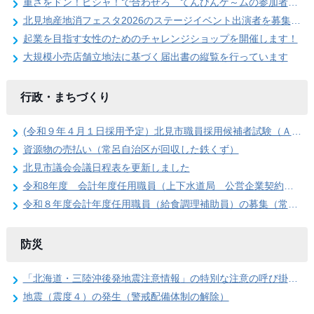
重さをドン！ピシャ！で合わせろ てんびんゲ～ムの参加者を募集します（北見地産地消フェスタ2026）
北見地産地消フェスタ2026のステージイベント出演者を募集します
起業を目指す女性のためのチャレンジショップを開催します！
大規模小売店舗立地法に基づく届出書の縦覧を行っています
行政・まちづくり
(令和９年４月１日採用予定）北見市職員採用候補者試験（Ａ日程）第１次試験合格発表
資源物の売払い（常呂自治区が回収した鉄くず）
北見市議会会議日程表を更新しました
令和8年度 会計年度任用職員（上下水道局 公営企業契約管理事務員）の募集
令和８年度会計年度任用職員（給食調理補助員）の募集（常呂学校給食センター）
防災
「北海道・三陸沖後発地震注意情報」の特別な注意の呼び掛け期間の終了
地震（震度４）の発生（警戒配備体制の解除）