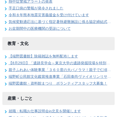
熱中症警戒アラートの発表
手足口病の警報が発令されました
令和８年熊本地震災害義援金を受け付けています
気候変動適応法に基づく指定暑熱避難施設に係る協定締結式を開催しました
お盆期間中の医療機関の受診について
教育・文化
【端野図書館】除籍雑誌を無料配布します
【8月29日】「遺跡見学会～東京大学の遺跡発掘現場を特別公開」参加者を募集します
親子ふれあい体験事業「３６０度の大パノラマ！親子で仁頃登山」の参加者募集のお知らせ
端野町公民館文化鑑賞推進事業「石田泰尚ヴァイオリンリサイタル」を開催します
端野図書館・資料館まつり ボランティアスタッフ大募集！
産業・しごと
就職・転職お仕事説明会in北見を開催します