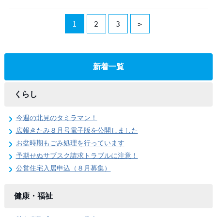
1
2
3
>
新着一覧
くらし
今週の北見のタミラマン！
広報きたみ８月号電子版を公開しました
お盆時期もごみ処理を行っています
予期せぬサブスク請求トラブルに注意！
公営住宅入居申込（８月募集）
健康・福祉