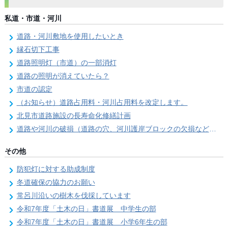
私道・市道・河川
道路・河川敷地を使用したいとき
縁石切下工事
道路照明灯（市道）の一部消灯
道路の照明が消えていたら？
市道の認定
（お知らせ）道路占用料・河川占用料を改定します。
北見市道路施設の長寿命化修繕計画
道路や河川の破損（道路の穴、河川護岸ブロックの欠損など）を見つけたら？
その他
防犯灯に対する助成制度
冬道確保の協力のお願い
常呂川沿いの樹木を伐採しています
令和7年度「土木の日」書道展 中学生の部
令和7年度「土木の日」書道展 小学6年生の部