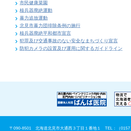
市民健康菜園
核兵器廃絶運動
暴力追放運動
北見市暴力団排除条例の施行
核兵器廃絶平和都市宣言
犯罪及び交通事故のない安全なまちづくり宣言
防犯カメラの設置及び運用に関するガイドライン
〒090-8501 北海道北見市大通西３丁目１番地１
TEL：（0157