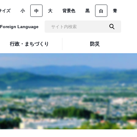
サイズ
小
大
背景色
黒
青
中
白
Foreign Language
行政・まちづくり
防災