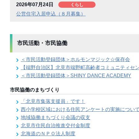
2026年07月24日
くらし
公営住宅入居申込（８月募集）
市民活動・市民協働
＜市民活動登録団体＞ホルモンマジック☆保存会
【端野自治区】北見市端野町高齢者コミュニティセ
＜市民活動登録団体＞SHINY DANCE ACADEMY
市民協働のまちづくり
「北見市集落支援員」です！
西小学校区域における住民アンケートの実施につい
地域協働まちづくり会議の収支
北見市住民自治推進交付金制度
北海道のＮＰＯ法人制度