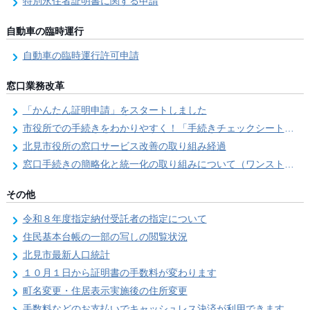
特別永住者証明書に関する申請
自動車の臨時運行
自動車の臨時運行許可申請
窓口業務改革
「かんたん証明申請」をスタートしました
市役所での手続きをわかりやすく！「手続きチェックシート」を導入しました
北見市役所の窓口サービス改善の取り組み経過
窓口手続きの簡略化と統一化の取り組みについて（ワンストップサービス推進事業）
その他
令和８年度指定納付受託者の指定について
住民基本台帳の一部の写しの閲覧状況
北見市最新人口統計
１０月１日から証明書の手数料が変わります
町名変更・住居表示実施後の住所変更
手数料などのお支払いでキャッシュレス決済が利用できます