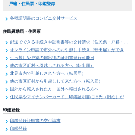
戸籍・住民票・印鑑登録
各種証明書のコンビニ交付サービス
住民異動届・住民票
郵送でできる手続きや証明書等の交付請求（住民票・戸籍・国民年金関係）
オンライン申請で市外へのお引越し手続き（転出届）ができます
引っ越しや戸籍の届出後の証明書発行可能日
他の市区町村へ引越しされる方へ（転出届）
北見市内で引越しされた方へ（転居届）
他の市区町村から引越しして来た方へ（転入届）
国外から転入された方、国外へ転出される方へ
住民票やマイナンバーカード、印鑑証明書に旧氏（旧姓）が併記できるようになりました！
印鑑登録
印鑑登録証明書の交付請求
印鑑登録