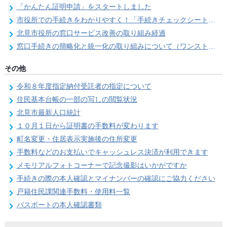
「かんたん証明申請」をスタートしました
市役所での手続きをわかりやすく！「手続きチェックシート」を導入しました
北見市役所の窓口サービス改善の取り組み経過
窓口手続きの簡略化と統一化の取り組みについて（ワンストップサービス推進事業）
その他
令和８年度指定納付受託者の指定について
住民基本台帳の一部の写しの閲覧状況
北見市最新人口統計
１０月１日から証明書の手数料が変わります
町名変更・住居表示実施後の住所変更
手数料などのお支払いでキャッシュレス決済が利用できます
メモリアルフォトコーナーで記念撮影はいかがですか
手続きの際の本人確認とマイナンバーの確認にご協力ください
戸籍住民課関連手数料・使用料一覧
パスポートの本人確認書類