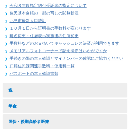
令和８年度指定納付受託者の指定について
住民基本台帳の一部の写しの閲覧状況
北見市最新人口統計
１０月１日から証明書の手数料が変わります
町名変更・住居表示実施後の住所変更
手数料などのお支払いでキャッシュレス決済が利用できます
メモリアルフォトコーナーで記念撮影はいかがですか
手続きの際の本人確認とマイナンバーの確認にご協力ください
戸籍住民課関連手数料・使用料一覧
パスポートの本人確認書類
税
年金
国保・後期高齢者医療