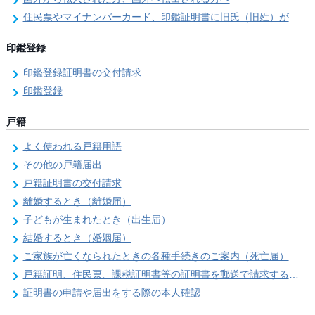
住民票やマイナンバーカード、印鑑証明書に旧氏（旧姓）が併記できるようになりました！
印鑑登録
印鑑登録証明書の交付請求
印鑑登録
戸籍
よく使われる戸籍用語
その他の戸籍届出
戸籍証明書の交付請求
離婚するとき（離婚届）
子どもが生まれたとき（出生届）
結婚するとき（婚姻届）
ご家族が亡くなられたときの各種手続きのご案内（死亡届）
戸籍証明、住民票、課税証明書等の証明書を郵送で請求する際の本人確認
証明書の申請や届出をする際の本人確認