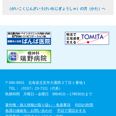
（がいこくじんざいうけいれじぎょうしゃ）の方（かた）へ
〒090-8501 北海道北見市大通西３丁目１番地１
TEL：（0157）23-7111（代表）
執務時間 月曜日～金曜日 8時45分～17時30分まで
著作権・個人情報の取り扱い・免責事項
RSSの利用
各課の連絡先・お問い合わせ
手話で電話をする