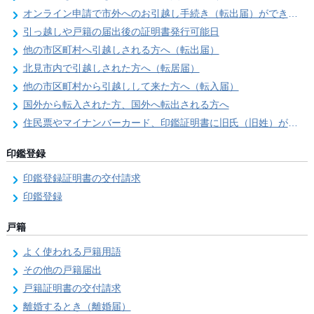
オンライン申請で市外へのお引越し手続き（転出届）ができます
引っ越しや戸籍の届出後の証明書発行可能日
他の市区町村へ引越しされる方へ（転出届）
北見市内で引越しされた方へ（転居届）
他の市区町村から引越しして来た方へ（転入届）
国外から転入された方、国外へ転出される方へ
住民票やマイナンバーカード、印鑑証明書に旧氏（旧姓）が併記できるようになりました！
印鑑登録
印鑑登録証明書の交付請求
印鑑登録
戸籍
よく使われる戸籍用語
その他の戸籍届出
戸籍証明書の交付請求
離婚するとき（離婚届）