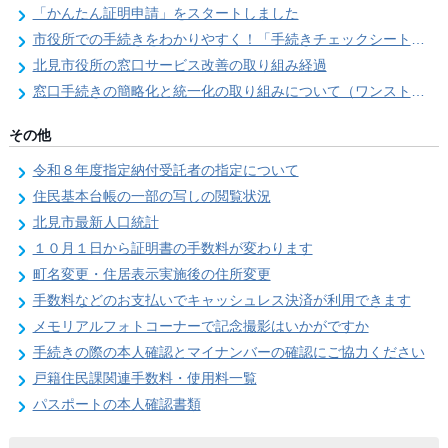
「かんたん証明申請」をスタートしました
市役所での手続きをわかりやすく！「手続きチェックシート」を導入しました
北見市役所の窓口サービス改善の取り組み経過
窓口手続きの簡略化と統一化の取り組みについて（ワンストップサービス推進事業）
その他
令和８年度指定納付受託者の指定について
住民基本台帳の一部の写しの閲覧状況
北見市最新人口統計
１０月１日から証明書の手数料が変わります
町名変更・住居表示実施後の住所変更
手数料などのお支払いでキャッシュレス決済が利用できます
メモリアルフォトコーナーで記念撮影はいかがですか
手続きの際の本人確認とマイナンバーの確認にご協力ください
戸籍住民課関連手数料・使用料一覧
パスポートの本人確認書類