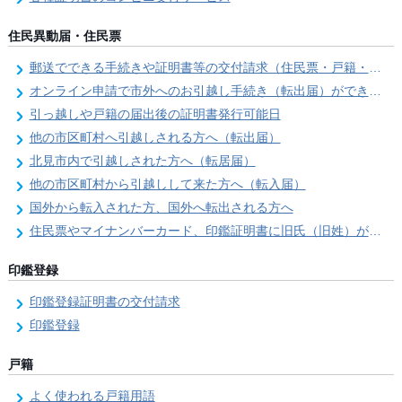
住民異動届・住民票
郵送でできる手続きや証明書等の交付請求（住民票・戸籍・国民年金関係）
オンライン申請で市外へのお引越し手続き（転出届）ができます
引っ越しや戸籍の届出後の証明書発行可能日
他の市区町村へ引越しされる方へ（転出届）
北見市内で引越しされた方へ（転居届）
他の市区町村から引越しして来た方へ（転入届）
国外から転入された方、国外へ転出される方へ
住民票やマイナンバーカード、印鑑証明書に旧氏（旧姓）が併記できるようになりました！
印鑑登録
印鑑登録証明書の交付請求
印鑑登録
戸籍
よく使われる戸籍用語