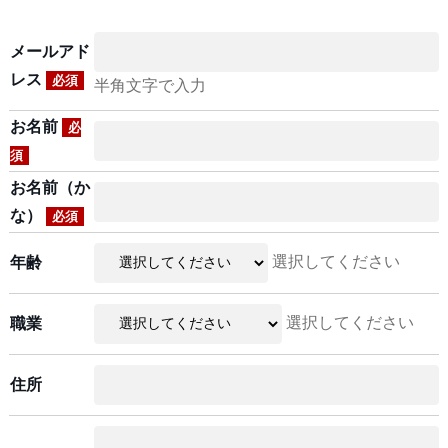
メールアド
レス
必須
半角文字で入力
お名前
必
須
お名前（か
な）
必須
選択してください
年齢
選択してください
職業
住所