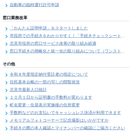
自動車の臨時運行許可申請
窓口業務改革
「かんたん証明申請」をスタートしました
市役所での手続きをわかりやすく！「手続きチェックシート」を導入しました
北見市役所の窓口サービス改善の取り組み経過
窓口手続きの簡略化と統一化の取り組みについて（ワンストップサービス推進事業）
その他
令和８年度指定納付受託者の指定について
住民基本台帳の一部の写しの閲覧状況
北見市最新人口統計
１０月１日から証明書の手数料が変わります
町名変更・住居表示実施後の住所変更
手数料などのお支払いでキャッシュレス決済が利用できます
メモリアルフォトコーナーで記念撮影はいかがですか
手続きの際の本人確認とマイナンバーの確認にご協力ください