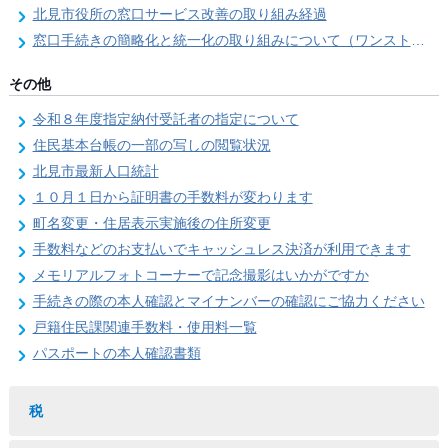
北見市役所の窓口サービス改善の取り組み経過
窓口手続きの簡略化と統一化の取り組みについて（ワンストップサービス推進事業）
その他
令和８年度指定納付受託者の指定について
住民基本台帳の一部の写しの閲覧状況
北見市最新人口統計
１０月１日から証明書の手数料が変わります
町名変更・住居表示実施後の住所変更
手数料などのお支払いでキャッシュレス決済が利用できます
メモリアルフォトコーナーで記念撮影はいかがですか
手続きの際の本人確認とマイナンバーの確認にご協力ください
戸籍住民課関連手数料・使用料一覧
パスポートの本人確認書類
税