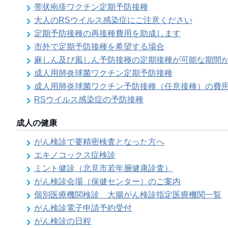
帯状疱疹ワクチン定期予防接種
大人のRSウイルス感染症にご注意ください
定期予防接種の再接種費用を助成します
市外で定期予防接種を希望する場合
麻しん及び風しん予防接種の定期接種が可能な期間
成人用肺炎球菌ワクチン定期予防接種
成人用肺炎球菌ワクチン予防接種（任意接種）の費
RSウイルス感染症の予防接種
成人の健康
がん検診で要精密検査となった方へ
エキノコックス症検診
ミント健診（北見市若年層健康診査）
がん検診会場（保健センター）のご案内
個別医療機関検診 大腸がん検診指定医療機関一覧
がん検診電子申請予約受付
がん検診の日程