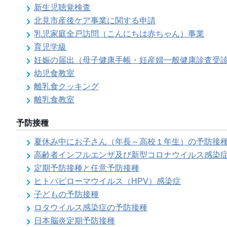
新生児聴覚検査
北見市産後ケア事業に関する申請
乳児家庭全戸訪問（こんにちは赤ちゃん）事業
育児学級
妊娠の届出（母子健康手帳・妊産婦一般健康診査受
幼児食教室
離乳食クッキング
離乳食教室
予防接種
夏休み中にお子さん（年長～高校１年生）の予防接
高齢者インフルエンザ及び新型コロナウイルス感染
定期予防接種と任意予防接種
ヒトパピローマウイルス（HPV）感染症
子どもの予防接種
ロタウイルス感染症の予防接種
日本脳炎定期予防接種