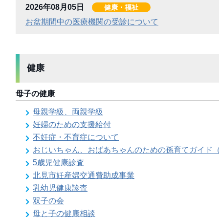
2026年08月05日
健康・福祉
お盆期間中の医療機関の受診について
健康
母子の健康
母親学級、両親学級
妊婦のための支援給付
不妊症・不育症について
おじいちゃん、おばあちゃんのための孫育てガイド
5歳児健康診査
北見市妊産婦交通費助成事業
乳幼児健康診査
双子の会
母と子の健康相談