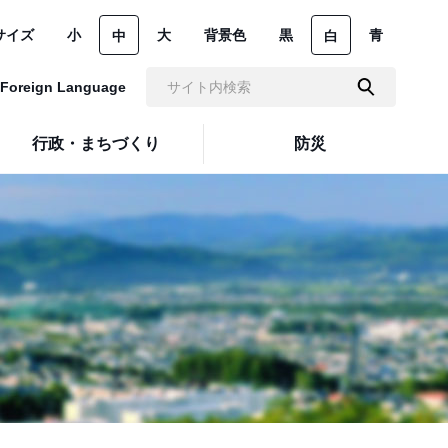
サイズ
小
大
背景色
黒
青
中
白
Foreign Language
行政・まちづくり
防災