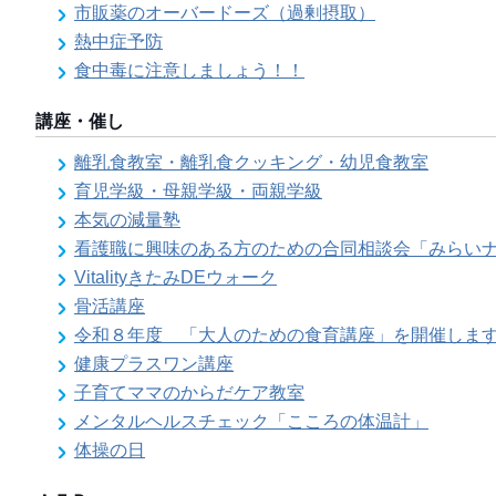
市販薬のオーバードーズ（過剰摂取）
熱中症予防
食中毒に注意しましょう！！
講座・催し
離乳食教室・離乳食クッキング・幼児食教室
育児学級・母親学級・両親学級
本気の減量塾
看護職に興味のある方のための合同相談会「みらい
VitalityきたみDEウォーク
骨活講座
令和８年度 「大人のための食育講座」を開催しま
健康プラスワン講座
子育てママのからだケア教室
メンタルヘルスチェック「こころの体温計」
体操の日