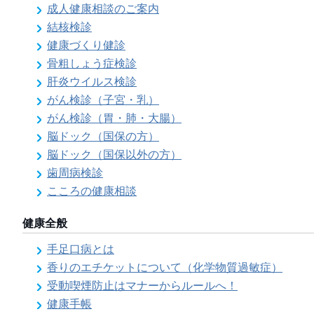
成人健康相談のご案内
結核検診
健康づくり健診
骨粗しょう症検診
肝炎ウイルス検診
がん検診（子宮・乳）
がん検診（胃・肺・大腸）
脳ドック（国保の方）
脳ドック（国保以外の方）
歯周病検診
こころの健康相談
健康全般
手足口病とは
香りのエチケットについて（化学物質過敏症）
受動喫煙防止はマナーからルールへ！
健康手帳