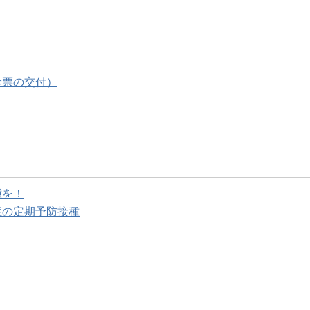
診票の交付）
種を！
症の定期予防接種