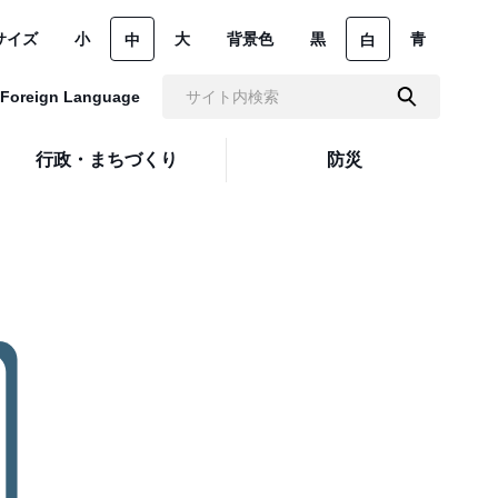
サイズ
小
大
背景色
黒
青
中
白
Foreign Language
行政・まちづくり
防災