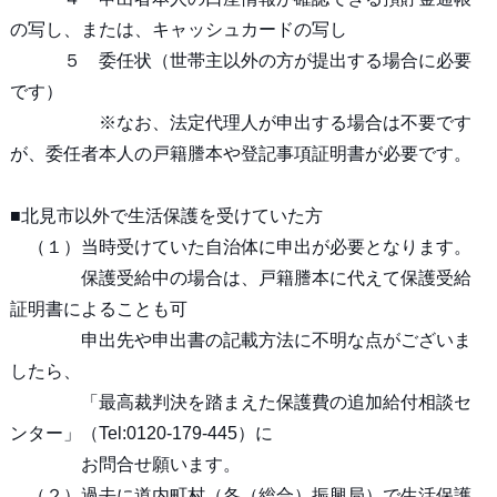
の写し、または、キャッシュカードの写し
５ 委任状（世帯主以外の方が提出する場合に必要
です）
※なお、法定代理人が申出する場合は不要です
が、委任者本人の戸籍謄本や登記事項証明書が必要です。
■北見市以外で生活保護を受けていた方
（１）当時受けていた自治体に申出が必要となります。
保護受給中の場合は、戸籍謄本に代えて保護受給
証明書によることも可
申出先や申出書の記載方法に不明な点がございま
したら、
「最高裁判決を踏まえた保護費の追加給付相談セ
ンター」（Tel:0120-179-445）に
お問合せ願います。
（２）過去に道内町村（各（総合）振興局）で生活保護