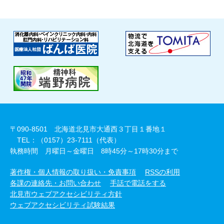
〒090-8501 北海道北見市大通西３丁目１番地１
TEL：（0157）23-7111（代表）
執務時間 月曜日～金曜日 8時45分～17時30分まで
著作権・個人情報の取り扱い・免責事項
RSSの利用
各課の連絡先・お問い合わせ
手話で電話をする
北見市ウェブアクセシビリティ方針
ウェブアクセシビリティ試験結果