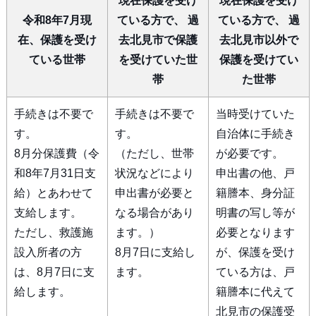
現在保護を受け
現在保護を受け
令和8年7月現
ている方で、 過
ている方で、 過
在、保護を受け
去北見市で保護
去北見市以外で
ている世帯
を受けていた世
保護を受けてい
帯
た世帯
手続きは不要で
手続きは不要で
当時受けていた
す。
す。
自治体に手続き
8月分保護費（令
（ただし、世帯
が必要です。
和8年7月31日支
状況などにより
申出書の他、戸
給）とあわせて
申出書が必要と
籍謄本、身分証
支給します。
なる場合があり
明書の写し等が
ただし、救護施
ます。）
必要となります
設入所者の方
8月7日に支給し
が、保護を受け
は、8月7日に支
ます。
ている方は、戸
給します。
籍謄本に代えて
北見市の保護受