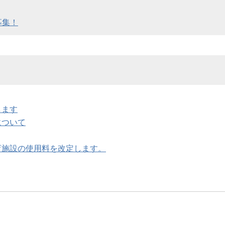
募集！
します
について
育施設の使用料を改定します。