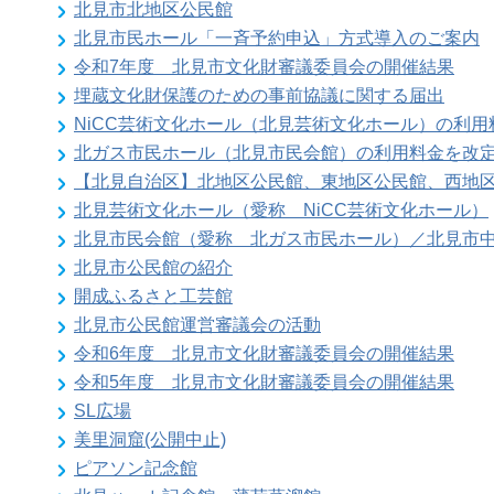
北見市北地区公民館
北見市民ホール「一斉予約申込」方式導入のご案内
令和7年度 北見市文化財審議委員会の開催結果
埋蔵文化財保護のための事前協議に関する届出
NiCC芸術文化ホール（北見芸術文化ホール）の利
北ガス市民ホール（北見市民会館）の利用料金を改
【北見自治区】北地区公民館、東地区公民館、西地
北見芸術文化ホール（愛称 NiCC芸術文化ホール）
北見市民会館（愛称 北ガス市民ホール）／北見市
北見市公民館の紹介
開成ふるさと工芸館
北見市公民館運営審議会の活動
令和6年度 北見市文化財審議委員会の開催結果
令和5年度 北見市文化財審議委員会の開催結果
SL広場
美里洞窟(公開中止)
ピアソン記念館