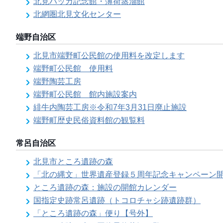
北見ハッカ記念館・薄荷蒸溜館
北網圏北見文化センター
端野自治区
北見市端野町公民館の使用料を改定します
端野町公民館 使用料
端野陶芸工房
端野町公民館 館内施設案内
緋牛内陶芸工房※令和7年3月31日廃止施設
端野町歴史民俗資料館の観覧料
常呂自治区
北見市ところ遺跡の森
「北の縄文」世界遺産登録５周年記念キャンペーン
ところ遺跡の森：施設の開館カレンダー
国指定史跡常呂遺跡（トコロチャシ跡遺跡群）
「ところ遺跡の森」便り【号外】