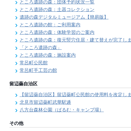
ところ遺跡の森：団体予約状況一覧
ところ遺跡の森：土器コレクション
遺跡の森デジタルミュージアム【簡易版】
ところ遺跡の館：ご利用案内
ところ遺跡の森：体験学習のご案内
ところ遺跡の森：復元竪穴住居・建て替えが完了し
「ところ遺跡の森」
ところ遺跡の森：施設案内
常呂町公民館
常呂町手工芸の館
留辺蘂自治区
【留辺蘂自治区】留辺蘂町公民館の使用料を改定し
北見市留辺蘂町武華駅逓
八方台森林公園（ぱるむ・キャンプ場）
その他