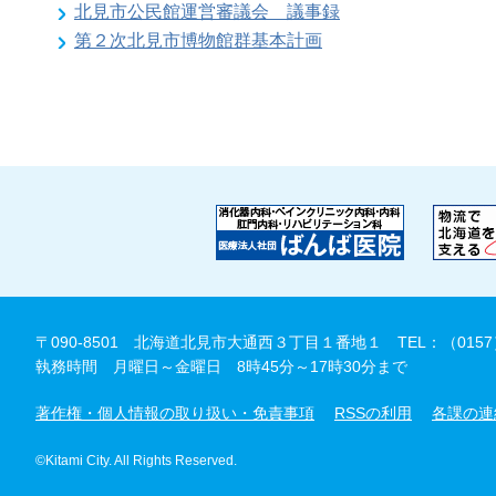
北見市公民館運営審議会 議事録
第２次北見市博物館群基本計画
〒090-8501 北海道北見市大通西３丁目１番地１
TEL：（0157
執務時間 月曜日～金曜日 8時45分～17時30分まで
著作権・個人情報の取り扱い・免責事項
RSSの利用
各課の連
©Kitami City. All Rights Reserved.