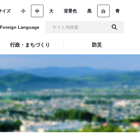
サイズ
小
大
背景色
黒
青
中
白
Foreign Language
行政・まちづくり
防災