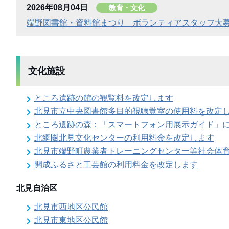
2026年08月04日
教育・文化
端野図書館・資料館まつり ボランティアスタッフ大
文化施設
ところ遺跡の館の観覧料を改定します
北見市立中央図書館多目的視聴覚室の使用料を改定
ところ遺跡の森：「スマートフォン用展示ガイド」
北網圏北見文化センターの利用料金を改定します
北見市端野町農業者トレーニングセンター等社会体
開成ふるさと工芸館の利用料金を改定します
北見自治区
北見市西地区公民館
北見市東地区公民館