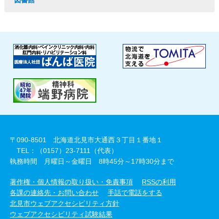
図書館
〒090-8501 北海道北見市大通西３丁目１番地１
TEL：（0157）23-7111（代表）
執務時間 月曜日～金曜日 8時45分～17時30分まで
著作権・個人情報の取り扱い・免責事項
RSSの利用
各課の連絡先・お問い合わせ
手話で電話をする
北見市ウェブアクセシビリティ方針
ウェブアクセシビリティ試験結果