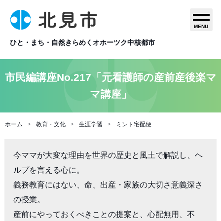
MENU
ひと・まち・自然きらめくオホーツク中核都市
市民編講座No.217「元看護師の産前産後楽マ
マ講座」
ホーム
教育・文化
生涯学習
ミント宅配便
今ママが大変な理由を世界の歴史と風土で解説し、ヘ
ルプを言える心に。

義務教育にはない、命、出産・家族の大切さ意義深さ
の授業。

産前にやっておくべきことの提案と、心配無用、不