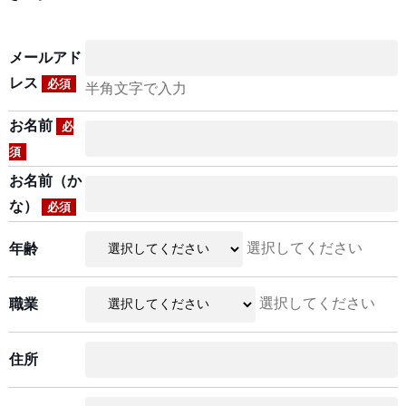
メールアド
レス
必須
半角文字で入力
お名前
必
須
お名前（か
な）
必須
選択してください
年齢
選択してください
職業
住所