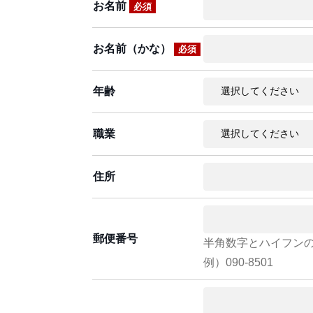
お名前
必須
お名前（かな）
必須
年齢
職業
住所
郵便番号
半角数字とハイフン
例）090-8501