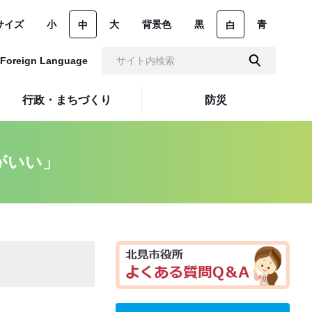
サイズ
小
大
背景色
黒
青
中
白
Foreign Language
行政・まちづくり
防災
がいい」