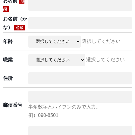
お名前
必
須
お名前（か
な）
必須
選択してください
年齢
選択してください
職業
住所
郵便番号
半角数字とハイフンのみで入力。
例）090-8501