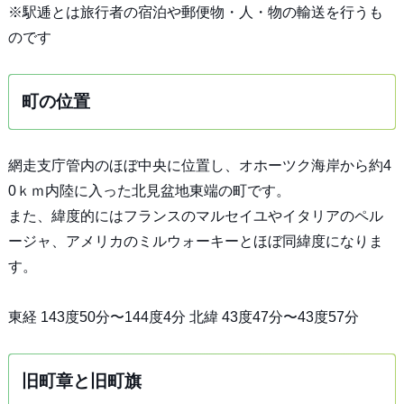
※駅逓とは旅行者の宿泊や郵便物・人・物の輸送を行うも
のです
町の位置
網走支庁管内のほぼ中央に位置し、オホーツク海岸から約4
0ｋｍ内陸に入った北見盆地東端の町です。
また、緯度的にはフランスのマルセイユやイタリアのペル
ージャ、アメリカのミルウォーキーとほぼ同緯度になりま
す。
東経 143度50分〜144度4分 北緯 43度47分〜43度57分
旧町章と旧町旗