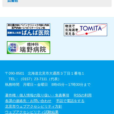
図書館
〒090-8501 北海道北見市大通西３丁目１番地１
TEL：（0157）23-7111（代表）
執務時間 月曜日～金曜日 8時45分～17時30分まで
著作権・個人情報の取り扱い・免責事項
RSSの利用
各課の連絡先・お問い合わせ
手話で電話をする
北見市ウェブアクセシビリティ方針
ウェブアクセシビリティ試験結果