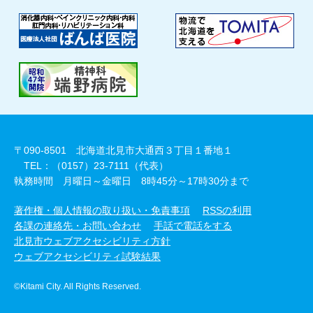
〒090-8501 北海道北見市大通西３丁目１番地１
TEL：（0157）23-7111（代表）
執務時間 月曜日～金曜日 8時45分～17時30分まで
著作権・個人情報の取り扱い・免責事項
RSSの利用
各課の連絡先・お問い合わせ
手話で電話をする
北見市ウェブアクセシビリティ方針
ウェブアクセシビリティ試験結果
©Kitami City. All Rights Reserved.