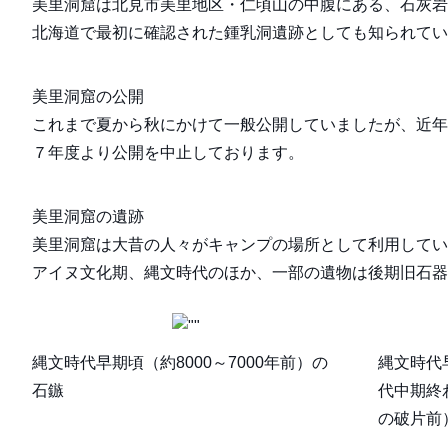
美里洞窟は北見市美里地区・仁頃山の中腹にある、石灰岩
北海道で最初に確認された鍾乳洞遺跡としても知られてい
美里洞窟の公開
これまで夏から秋にかけて一般公開していましたが、近年
７年度より公開を中止しております。
美里洞窟の遺跡
美里洞窟は大昔の人々がキャンプの場所として利用してい
アイヌ文化期、縄文時代のほか、一部の遺物は後期旧石器
縄文時代早期頃（約8000～7000年前）の
縄文時代早
石鏃
代中期終
の破片前