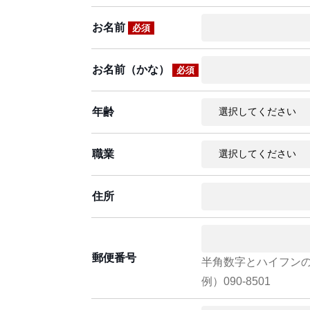
お名前
必須
お名前（かな）
必須
年齢
職業
住所
郵便番号
半角数字とハイフン
例）090-8501