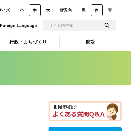
サイズ
小
大
背景色
黒
青
中
白
Foreign Language
行政・まちづくり
防災