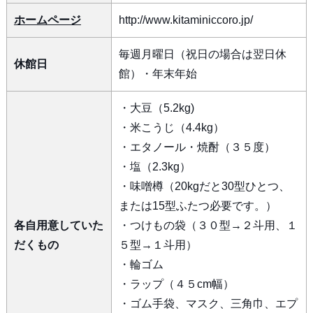
ホームページ
http://www.kitaminiccoro.jp/
毎週月曜日（祝日の場合は翌日休
休館日
館）・年末年始
・大豆（5.2kg)
・米こうじ（4.4kg）
・エタノール・焼酎（３５度）
・塩（2.3kg）
・味噌樽（20kgだと30型ひとつ、
または15型ふたつ必要です。）
各自用意していた
・つけもの袋（３０型→２斗用、１
だくもの
５型→１斗用）
・輪ゴム
・ラップ（４５cm幅）
・ゴム手袋、マスク、三角巾、エプ