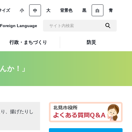
サイズ
小
大
背景色
黒
青
中
白
Foreign Language
行政・まちづくり
防災
せんか！」
たり、揚げたりし