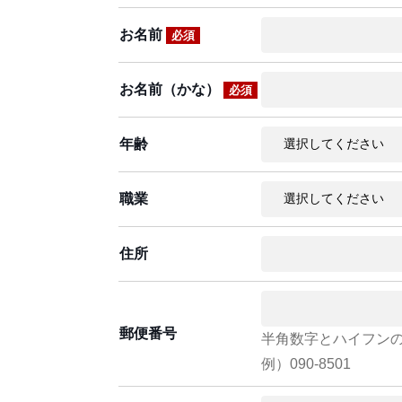
お名前
必須
お名前（かな）
必須
年齢
職業
住所
郵便番号
半角数字とハイフン
例）090-8501