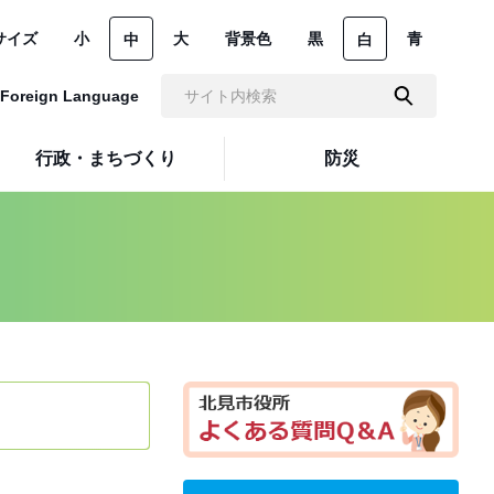
サイズ
小
大
背景色
黒
青
中
白
Foreign Language
行政・まちづくり
防災