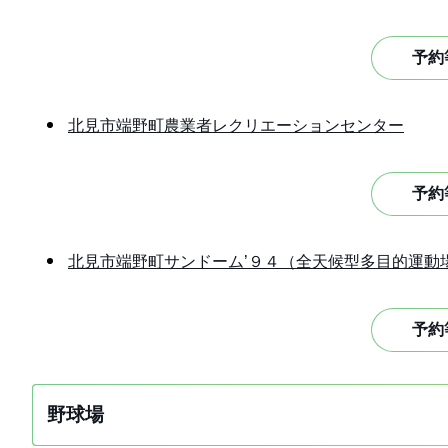
予約
北見市端野町農業者レクリエーションセンター
予約
北見市端野町サンドーム’９４（全天候型多目的運動
予約
野球場