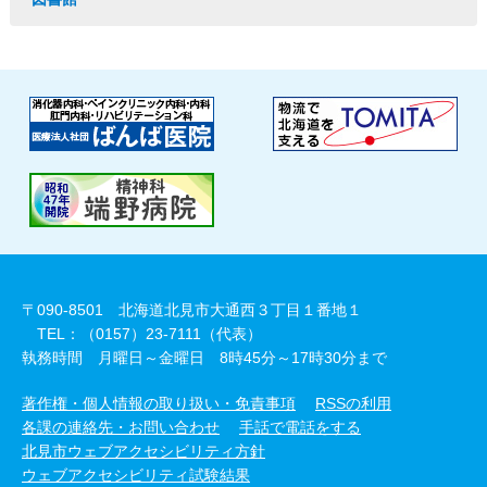
〒090-8501 北海道北見市大通西３丁目１番地１
TEL：（0157）23-7111（代表）
執務時間 月曜日～金曜日 8時45分～17時30分まで
著作権・個人情報の取り扱い・免責事項
RSSの利用
各課の連絡先・お問い合わせ
手話で電話をする
北見市ウェブアクセシビリティ方針
ウェブアクセシビリティ試験結果