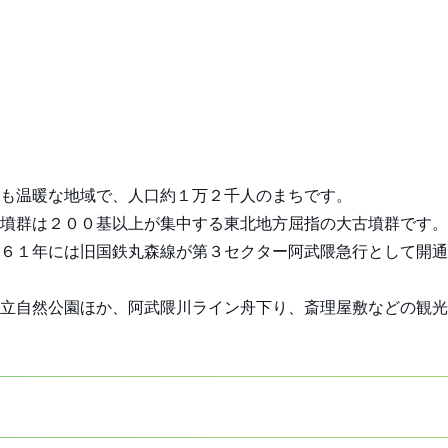
も温暖な地域で、人口約１万２千人のまちです。
墳群は２００基以上が集中する東北地方屈指の大古墳群です。
６１年には旧国鉄丸森線が第３セクター阿武隈急行として開通
立自然公園ほか、阿武隈川ライン舟下り、斎理屋敷などの観光