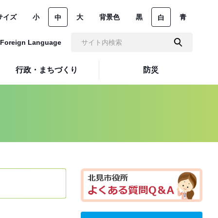
サイズ
小
大
背景色
黒
青
中
白
Foreign Language
行政・まちづくり
防災