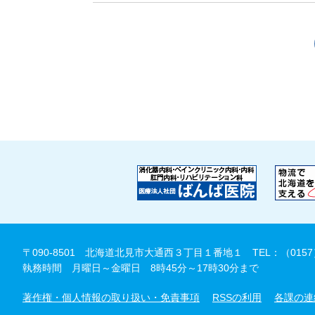
〒090-8501 北海道北見市大通西３丁目１番地１
TEL：（0157
執務時間 月曜日～金曜日 8時45分～17時30分まで
著作権・個人情報の取り扱い・免責事項
RSSの利用
各課の連