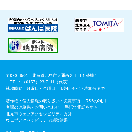
〒090-8501 北海道北見市大通西３丁目１番地１
TEL：（0157）23-7111（代表）
執務時間 月曜日～金曜日 8時45分～17時30分まで
著作権・個人情報の取り扱い・免責事項
RSSの利用
各課の連絡先・お問い合わせ
手話で電話をする
北見市ウェブアクセシビリティ方針
ウェブアクセシビリティ試験結果