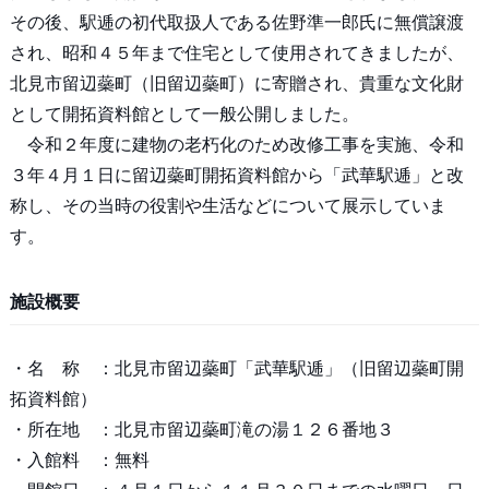
その後、駅逓の初代取扱人である佐野準一郎氏に無償譲渡
され、昭和４５年まで住宅として使用されてきましたが、
北見市留辺蘂町（旧留辺蘂町）に寄贈され、貴重な文化財
として開拓資料館として一般公開しました。
令和２年度に建物の老朽化のため改修工事を実施、令和
３年４月１日に留辺蘂町開拓資料館から「武華駅逓」と改
称し、その当時の役割や生活などについて展示していま
す。
施設概要
・名 称 ：北見市留辺蘂町「武華駅逓」（旧留辺蘂町開
拓資料館）
・所在地 ：北見市留辺蘂町滝の湯１２６番地３
・入館料 ：無料