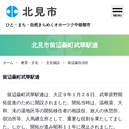
MENU
ひと・まち・自然きらめくオホーツク中核都市
北見市留辺蘂町武華駅逓
ホーム
教育・文化
文化施設
留辺蘂自治区
留辺蘂町武華駅逓
留辺蘂町武華駅逓は、大正９年１月２８日、武華原野開
拓促進のために開設されました。開拓当時は、温根湯、大
和、滝の湯地区等の開拓移住者の相談役、旅人の休憩所、
宿泊所等、人馬継立所として、重要な役割を果たしてまし
た。しかし、開拓が進み昭和１１年に廃止されました。