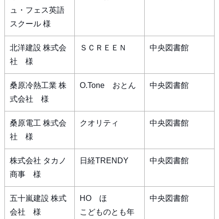
ュ・フェス英語
スクール 様
北洋建設 株式会
ＳＣＲＥＥＮ
中央図書館
社 様
桑原冷熱工業 株
O.Tone おとん
中央図書館
式会社 様
桑原電工 株式会
クオリティ
中央図書館
社 様
株式会社 タカノ
日経TRENDY
中央図書館
商事 様
五十嵐建設 株式
HO ほ
中央図書館
会社 様
こどものとも年