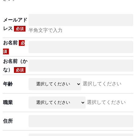
メールアド
レス
必須
半角文字で入力
お名前
必
須
お名前（か
な）
必須
選択してください
年齢
選択してください
職業
住所