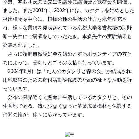
幸男、本多和茂の各先生を講師に講演会と観察会を開催し
ました。また2001年、2002年には、カタクリを始めとした
林床植物を中心に、植物の種の生活の仕方を永年研究さ
れ、様々な業績を発表されている京都大学名誉教授の河野
昭一先生にご講演をしていだたき、本多先生の実験結果も
発表されました。
さらに端野自然愛好会を始めとするボランティアの方た
ちによって、笹刈りとゴミの収拾も行っています。
2004年8月には「たんのカタクリと森の会」が結成され、
用地取得のための寄付活動や保護のための様々な活動を行
っています。
分布の限界近くで懸命に生活しているカタクリと、その
生育地である、残り少なくなった落葉広葉樹林を保護する
仲間の輪が、徐々に広がっています。