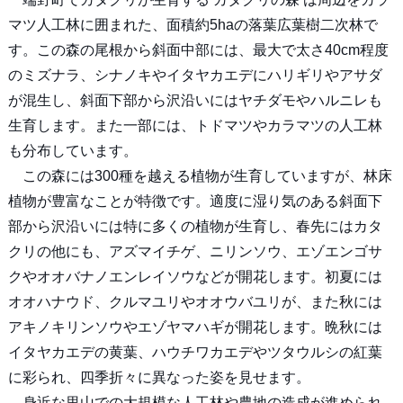
マツ人工林に囲まれた、面積約5haの落葉広葉樹二次林で
す。この森の尾根から斜面中部には、最大で太さ40cm程度
のミズナラ、シナノキやイタヤカエデにハリギリやアサダ
が混生し、斜面下部から沢沿いにはヤチダモやハルニレも
生育します。また一部には、トドマツやカラマツの人工林
も分布しています。
この森には300種を越える植物が生育していますが、林床
植物が豊富なことが特徴です。適度に湿り気のある斜面下
部から沢沿いには特に多くの植物が生育し、春先にはカタ
クリの他にも、アズマイチゲ、ニリンソウ、エゾエンゴサ
クやオオバナノエンレイソウなどが開花します。初夏には
オオハナウド、クルマユリやオオウバユリが、また秋には
アキノキリンソウやエゾヤマハギが開花します。晩秋には
イタヤカエデの黄葉、ハウチワカエデやツタウルシの紅葉
に彩られ、四季折々に異なった姿を見せます。
身近な里山での大規模な人工林や農地の造成が進められ