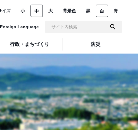
サイズ
小
大
背景色
黒
青
中
白
Foreign Language
行政・まちづくり
防災