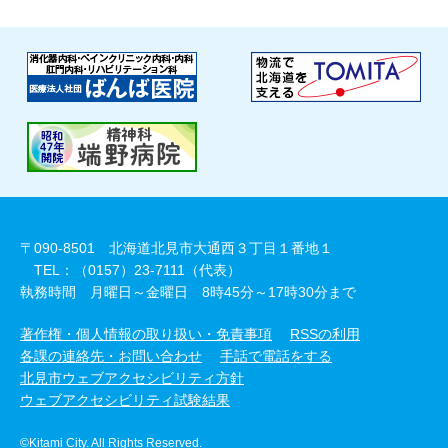
〒090-8501 北海道北見市大通西３丁目１番地１
TEL：（0157）23-7111（代表）
執務時間 月曜日～金曜日 8時45分～17時30分まで
著作権・個人情報の取り扱い・免責事項
RSSの利用
各課の連絡先・お問い合わせ
手話で電話をする
北見市ウェブアクセシビリティ方針
ウェブアクセシビリティ試験結果
©Kitami City. All Rights Reserved.