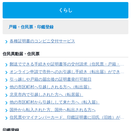
くらし
戸籍・住民票・印鑑登録
各種証明書のコンビニ交付サービス
住民異動届・住民票
郵送でできる手続きや証明書等の交付請求（住民票・戸籍・国民年金関係）
オンライン申請で市外へのお引越し手続き（転出届）ができます
引っ越しや戸籍の届出後の証明書発行可能日
他の市区町村へ引越しされる方へ（転出届）
北見市内で引越しされた方へ（転居届）
他の市区町村から引越しして来た方へ（転入届）
国外から転入された方、国外へ転出される方へ
住民票やマイナンバーカード、印鑑証明書に旧氏（旧姓）が併記できるようになりました！
印鑑登録